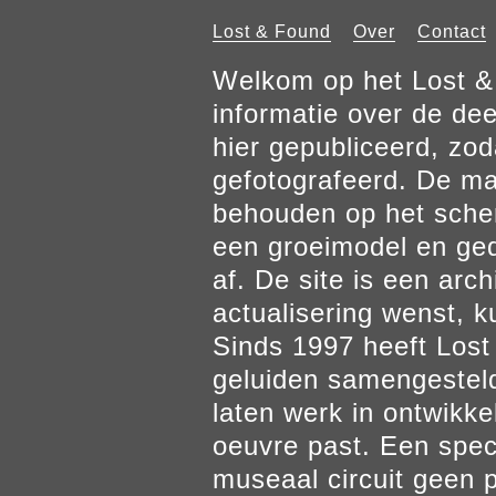
Lost & Found
Over
Contact
Welkom op het Lost & 
informatie over de de
hier gepubliceerd, zod
gefotografeerd. De mat
behouden op het scher
een groeimodel en gedr
af. De site is een arch
actualisering wenst, k
Sinds 1997 heeft Los
geluiden samengesteld
laten werk in ontwikke
oeuvre past. Een spec
museaal circuit geen p