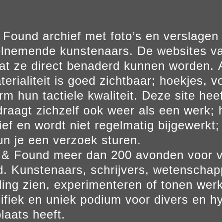
Found archief met foto’s en verslage
elnemende kunstenaars. De websites va
at ze direct benaderd kunnen worden. Al
erialiteit is goed zichtbaar; hoekjes, v
m hun tactiele kwaliteit. Deze site hee
aagt zichzelf ook weer als een werk; he
ief en wordt niet regelmatig bijgewerkt; 
un je een verzoek sturen.
t & Found meer dan 200 avonden voor 
. Kunstenaars, schrijvers, wetenscha
ling zien, experimenteren of tonen werk
ifiek en uniek podium voor divers en hy
laats heeft.