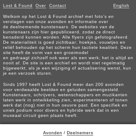
Lost & Found
Over
Contact
English
Welkom op het Lost & Found archief met foto’s en
verslagen van onze avonden en informatie over
de deelnemende kunstenaars. De websites van de
kunstenaars zijn hier gepubliceerd, zodat ze direct
benaderd kunnen worden. Alle flyers zijn gefotografeerd.
De materialiteit is goed zichtbaar; hoekjes, vouwtjes en
reliëf behouden op het scherm hun tactiele kwaliteit. Deze
site heeft de vorm van een groeimodel
en gedraagt zichzelf ook weer als een werk; het is altijd en
nooit af. De site is een archief en wordt niet regelmatig
bijgewerkt; als je een wijziging of actualisering wenst, kun
je een verzoek sturen.
Sinds 1997 heeft Lost & Found meer dan 200 avonden
voor verdwaalde beelden en geluiden samengesteld.
Kunstenaars, schrijvers, wetenschappers en muzikanten
laten werk in ontwikkeling zien, experimenteren of tonen
werk dat (nog) niet in hun oeuvre past. Een specifiek en
uniek podium voor divers en hybride werk dat in een
museaal circuit geen plaats heeft.
Avonden
/
Deelnemers