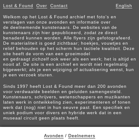
Lost & Found
Over
Contact
English
Welkom op het Lost & Found archief met foto’s en
verslagen van onze avonden en informatie over
de deelnemende kunstenaars. De websites van de
kunstenaars zijn hier gepubliceerd, zodat ze direct
benaderd kunnen worden. Alle flyers zijn gefotografeerd.
De materialiteit is goed zichtbaar; hoekjes, vouwtjes en
reliëf behouden op het scherm hun tactiele kwaliteit. Deze
site heeft de vorm van een groeimodel
en gedraagt zichzelf ook weer als een werk; het is altijd en
nooit af. De site is een archief en wordt niet regelmatig
bijgewerkt; als je een wijziging of actualisering wenst, kun
je een verzoek sturen.
Sinds 1997 heeft Lost & Found meer dan 200 avonden
voor verdwaalde beelden en geluiden samengesteld.
Kunstenaars, schrijvers, wetenschappers en muzikanten
laten werk in ontwikkeling zien, experimenteren of tonen
werk dat (nog) niet in hun oeuvre past. Een specifiek en
uniek podium voor divers en hybride werk dat in een
museaal circuit geen plaats heeft.
Avonden
/
Deelnemers