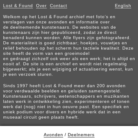
Lost & Found
Over
Contact
English
Welkom op het Lost & Found archief met foto’s en
verslagen van onze avonden en informatie over
de deelnemende kunstenaars. De websites van de
kunstenaars zijn hier gepubliceerd, zodat ze direct
benaderd kunnen worden. Alle flyers zijn gefotografeerd.
De materialiteit is goed zichtbaar; hoekjes, vouwtjes en
reliëf behouden op het scherm hun tactiele kwaliteit. Deze
site heeft de vorm van een groeimodel
en gedraagt zichzelf ook weer als een werk; het is altijd en
nooit af. De site is een archief en wordt niet regelmatig
bijgewerkt; als je een wijziging of actualisering wenst, kun
je een verzoek sturen.
Sinds 1997 heeft Lost & Found meer dan 200 avonden
voor verdwaalde beelden en geluiden samengesteld.
Kunstenaars, schrijvers, wetenschappers en muzikanten
laten werk in ontwikkeling zien, experimenteren of tonen
werk dat (nog) niet in hun oeuvre past. Een specifiek en
uniek podium voor divers en hybride werk dat in een
museaal circuit geen plaats heeft.
Avonden
/
Deelnemers