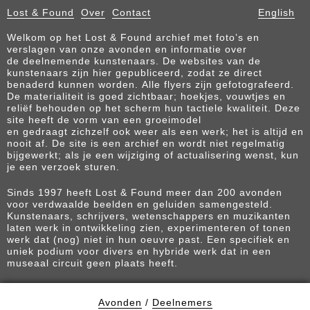
Lost & Found
Over
Contact
English
Welkom op het Lost & Found archief met foto’s en
verslagen van onze avonden en informatie over
de deelnemende kunstenaars. De websites van de
kunstenaars zijn hier gepubliceerd, zodat ze direct
benaderd kunnen worden. Alle flyers zijn gefotografeerd.
De materialiteit is goed zichtbaar; hoekjes, vouwtjes en
reliëf behouden op het scherm hun tactiele kwaliteit. Deze
site heeft de vorm van een groeimodel
en gedraagt zichzelf ook weer als een werk; het is altijd en
nooit af. De site is een archief en wordt niet regelmatig
bijgewerkt; als je een wijziging of actualisering wenst, kun
je een verzoek sturen.
Sinds 1997 heeft Lost & Found meer dan 200 avonden
voor verdwaalde beelden en geluiden samengesteld.
Kunstenaars, schrijvers, wetenschappers en muzikanten
laten werk in ontwikkeling zien, experimenteren of tonen
werk dat (nog) niet in hun oeuvre past. Een specifiek en
uniek podium voor divers en hybride werk dat in een
museaal circuit geen plaats heeft.
Avonden
/
Deelnemers