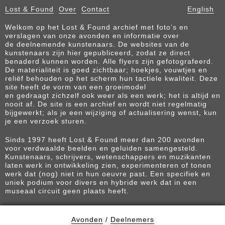
Lost & Found
Over
Contact
English
Welkom op het Lost & Found archief met foto’s en
verslagen van onze avonden en informatie over
de deelnemende kunstenaars. De websites van de
kunstenaars zijn hier gepubliceerd, zodat ze direct
benaderd kunnen worden. Alle flyers zijn gefotografeerd.
De materialiteit is goed zichtbaar; hoekjes, vouwtjes en
reliëf behouden op het scherm hun tactiele kwaliteit. Deze
site heeft de vorm van een groeimodel
en gedraagt zichzelf ook weer als een werk; het is altijd en
nooit af. De site is een archief en wordt niet regelmatig
bijgewerkt; als je een wijziging of actualisering wenst, kun
je een verzoek sturen.
Sinds 1997 heeft Lost & Found meer dan 200 avonden
voor verdwaalde beelden en geluiden samengesteld.
Kunstenaars, schrijvers, wetenschappers en muzikanten
laten werk in ontwikkeling zien, experimenteren of tonen
werk dat (nog) niet in hun oeuvre past. Een specifiek en
uniek podium voor divers en hybride werk dat in een
museaal circuit geen plaats heeft.
Avonden
/
Deelnemers