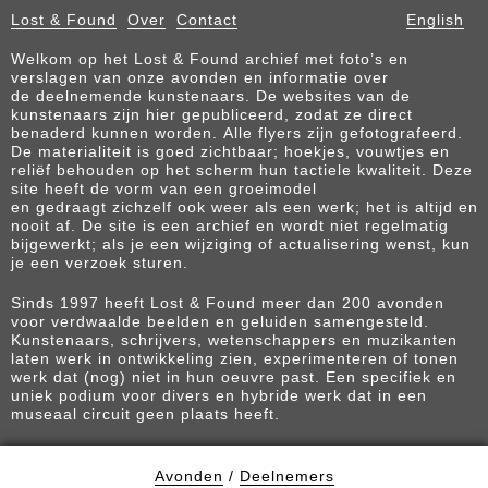
Lost & Found
Over
Contact
English
Welkom op het Lost & Found archief met foto’s en
verslagen van onze avonden en informatie over
de deelnemende kunstenaars. De websites van de
kunstenaars zijn hier gepubliceerd, zodat ze direct
benaderd kunnen worden. Alle flyers zijn gefotografeerd.
De materialiteit is goed zichtbaar; hoekjes, vouwtjes en
reliëf behouden op het scherm hun tactiele kwaliteit. Deze
site heeft de vorm van een groeimodel
en gedraagt zichzelf ook weer als een werk; het is altijd en
nooit af. De site is een archief en wordt niet regelmatig
bijgewerkt; als je een wijziging of actualisering wenst, kun
je een verzoek sturen.
Sinds 1997 heeft Lost & Found meer dan 200 avonden
voor verdwaalde beelden en geluiden samengesteld.
Kunstenaars, schrijvers, wetenschappers en muzikanten
laten werk in ontwikkeling zien, experimenteren of tonen
werk dat (nog) niet in hun oeuvre past. Een specifiek en
uniek podium voor divers en hybride werk dat in een
museaal circuit geen plaats heeft.
Avonden
/
Deelnemers