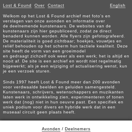
Lost & Found
Over
Contact
English
Welkom op het Lost & Found archief met foto’s en
verslagen van onze avonden en informatie over
de deelnemende kunstenaars. De websites van de
kunstenaars zijn hier gepubliceerd, zodat ze direct
benaderd kunnen worden. Alle flyers zijn gefotografeerd.
De materialiteit is goed zichtbaar; hoekjes, vouwtjes en
reliëf behouden op het scherm hun tactiele kwaliteit. Deze
site heeft de vorm van een groeimodel
en gedraagt zichzelf ook weer als een werk; het is altijd en
nooit af. De site is een archief en wordt niet regelmatig
bijgewerkt; als je een wijziging of actualisering wenst, kun
je een verzoek sturen.
Sinds 1997 heeft Lost & Found meer dan 200 avonden
voor verdwaalde beelden en geluiden samengesteld.
Kunstenaars, schrijvers, wetenschappers en muzikanten
laten werk in ontwikkeling zien, experimenteren of tonen
werk dat (nog) niet in hun oeuvre past. Een specifiek en
uniek podium voor divers en hybride werk dat in een
museaal circuit geen plaats heeft.
Avonden
/
Deelnemers