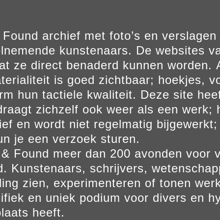
Found archief met foto’s en verslage
elnemende kunstenaars. De websites va
at ze direct benaderd kunnen worden. Al
erialiteit is goed zichtbaar; hoekjes, v
m hun tactiele kwaliteit. Deze site hee
aagt zichzelf ook weer als een werk; he
ief en wordt niet regelmatig bijgewerkt; 
un je een verzoek sturen.
t & Found meer dan 200 avonden voor 
. Kunstenaars, schrijvers, wetenscha
ling zien, experimenteren of tonen werk
ifiek en uniek podium voor divers en hy
laats heeft.