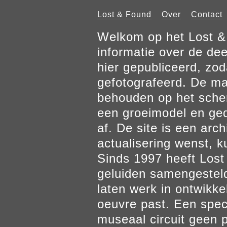
Lost & Found
Over
Contact
Welkom op het Lost & 
informatie over de de
hier gepubliceerd, zod
gefotografeerd. De mat
behouden op het scher
een groeimodel en gedr
af. De site is een arch
actualisering wenst, k
Sinds 1997 heeft Los
geluiden samengesteld
laten werk in ontwikke
oeuvre past. Een spec
museaal circuit geen p