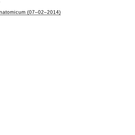
4
natomicum (07–02–2014)