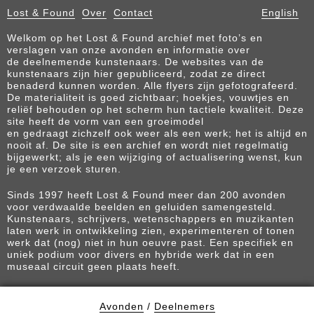
Lost & Found
Over
Contact
English
Welkom op het Lost & Found archief met foto’s en
verslagen van onze avonden en informatie over
de deelnemende kunstenaars. De websites van de
kunstenaars zijn hier gepubliceerd, zodat ze direct
benaderd kunnen worden. Alle flyers zijn gefotografeerd.
De materialiteit is goed zichtbaar; hoekjes, vouwtjes en
reliëf behouden op het scherm hun tactiele kwaliteit. Deze
site heeft de vorm van een groeimodel
en gedraagt zichzelf ook weer als een werk; het is altijd en
nooit af. De site is een archief en wordt niet regelmatig
bijgewerkt; als je een wijziging of actualisering wenst, kun
je een verzoek sturen.
Sinds 1997 heeft Lost & Found meer dan 200 avonden
voor verdwaalde beelden en geluiden samengesteld.
Kunstenaars, schrijvers, wetenschappers en muzikanten
laten werk in ontwikkeling zien, experimenteren of tonen
werk dat (nog) niet in hun oeuvre past. Een specifiek en
uniek podium voor divers en hybride werk dat in een
museaal circuit geen plaats heeft.
Avonden
/
Deelnemers