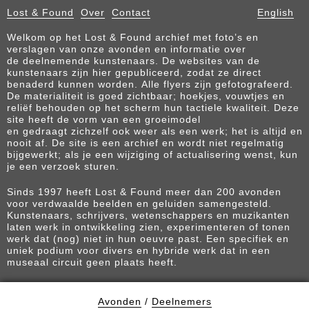
Lost & Found
Over
Contact
English
Welkom op het Lost & Found archief met foto’s en
verslagen van onze avonden en informatie over
de deelnemende kunstenaars. De websites van de
kunstenaars zijn hier gepubliceerd, zodat ze direct
benaderd kunnen worden. Alle flyers zijn gefotografeerd.
De materialiteit is goed zichtbaar; hoekjes, vouwtjes en
reliëf behouden op het scherm hun tactiele kwaliteit. Deze
site heeft de vorm van een groeimodel
en gedraagt zichzelf ook weer als een werk; het is altijd en
nooit af. De site is een archief en wordt niet regelmatig
bijgewerkt; als je een wijziging of actualisering wenst, kun
je een verzoek sturen.
Sinds 1997 heeft Lost & Found meer dan 200 avonden
voor verdwaalde beelden en geluiden samengesteld.
Kunstenaars, schrijvers, wetenschappers en muzikanten
laten werk in ontwikkeling zien, experimenteren of tonen
werk dat (nog) niet in hun oeuvre past. Een specifiek en
uniek podium voor divers en hybride werk dat in een
museaal circuit geen plaats heeft.
Avonden
/
Deelnemers