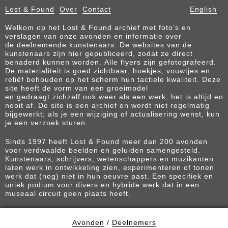
Lost & Found
Over
Contact
English
Welkom op het Lost & Found archief met foto’s en
verslagen van onze avonden en informatie over
de deelnemende kunstenaars. De websites van de
kunstenaars zijn hier gepubliceerd, zodat ze direct
benaderd kunnen worden. Alle flyers zijn gefotografeerd.
De materialiteit is goed zichtbaar; hoekjes, vouwtjes en
reliëf behouden op het scherm hun tactiele kwaliteit. Deze
site heeft de vorm van een groeimodel
en gedraagt zichzelf ook weer als een werk; het is altijd en
nooit af. De site is een archief en wordt niet regelmatig
bijgewerkt; als je een wijziging of actualisering wenst, kun
je een verzoek sturen.
Sinds 1997 heeft Lost & Found meer dan 200 avonden
voor verdwaalde beelden en geluiden samengesteld.
Kunstenaars, schrijvers, wetenschappers en muzikanten
laten werk in ontwikkeling zien, experimenteren of tonen
werk dat (nog) niet in hun oeuvre past. Een specifiek en
uniek podium voor divers en hybride werk dat in een
museaal circuit geen plaats heeft.
Avonden
/
Deelnemers