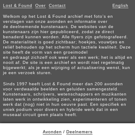
Lost & Found
Over
Contact
English
Welkom op het Lost & Found archief met foto’s en
verslagen van onze avonden en informatie over
de deelnemende kunstenaars. De websites van de
kunstenaars zijn hier gepubliceerd, zodat ze direct
benaderd kunnen worden. Alle flyers zijn gefotografeerd.
De materialiteit is goed zichtbaar; hoekjes, vouwtjes en
reliëf behouden op het scherm hun tactiele kwaliteit. Deze
site heeft de vorm van een groeimodel
en gedraagt zichzelf ook weer als een werk; het is altijd en
nooit af. De site is een archief en wordt niet regelmatig
bijgewerkt; als je een wijziging of actualisering wenst, kun
je een verzoek sturen.
Sinds 1997 heeft Lost & Found meer dan 200 avonden
voor verdwaalde beelden en geluiden samengesteld.
Kunstenaars, schrijvers, wetenschappers en muzikanten
laten werk in ontwikkeling zien, experimenteren of tonen
werk dat (nog) niet in hun oeuvre past. Een specifiek en
uniek podium voor divers en hybride werk dat in een
museaal circuit geen plaats heeft.
Avonden
/
Deelnemers