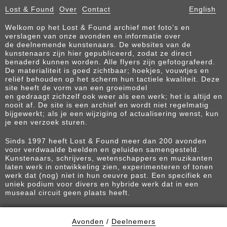
Lost & Found
Over
Contact
English
Welkom op het Lost & Found archief met foto’s en
verslagen van onze avonden en informatie over
de deelnemende kunstenaars. De websites van de
kunstenaars zijn hier gepubliceerd, zodat ze direct
benaderd kunnen worden. Alle flyers zijn gefotografeerd.
De materialiteit is goed zichtbaar; hoekjes, vouwtjes en
reliëf behouden op het scherm hun tactiele kwaliteit. Deze
site heeft de vorm van een groeimodel
en gedraagt zichzelf ook weer als een werk; het is altijd en
nooit af. De site is een archief en wordt niet regelmatig
bijgewerkt; als je een wijziging of actualisering wenst, kun
je een verzoek sturen.
Sinds 1997 heeft Lost & Found meer dan 200 avonden
voor verdwaalde beelden en geluiden samengesteld.
Kunstenaars, schrijvers, wetenschappers en muzikanten
laten werk in ontwikkeling zien, experimenteren of tonen
werk dat (nog) niet in hun oeuvre past. Een specifiek en
uniek podium voor divers en hybride werk dat in een
museaal circuit geen plaats heeft.
Avonden
/
Deelnemers