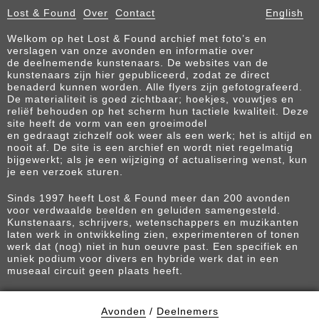
Lost & Found
Over
Contact
English
Welkom op het Lost & Found archief met foto’s en
verslagen van onze avonden en informatie over
de deelnemende kunstenaars. De websites van de
kunstenaars zijn hier gepubliceerd, zodat ze direct
benaderd kunnen worden. Alle flyers zijn gefotografeerd.
De materialiteit is goed zichtbaar; hoekjes, vouwtjes en
reliëf behouden op het scherm hun tactiele kwaliteit. Deze
site heeft de vorm van een groeimodel
en gedraagt zichzelf ook weer als een werk; het is altijd en
nooit af. De site is een archief en wordt niet regelmatig
bijgewerkt; als je een wijziging of actualisering wenst, kun
je een verzoek sturen.
Sinds 1997 heeft Lost & Found meer dan 200 avonden
voor verdwaalde beelden en geluiden samengesteld.
Kunstenaars, schrijvers, wetenschappers en muzikanten
laten werk in ontwikkeling zien, experimenteren of tonen
werk dat (nog) niet in hun oeuvre past. Een specifiek en
uniek podium voor divers en hybride werk dat in een
museaal circuit geen plaats heeft.
Avonden
/
Deelnemers