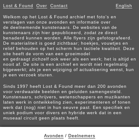
Lost & Found
Over
Contact
English
Welkom op het Lost & Found archief met foto’s en
verslagen van onze avonden en informatie over
de deelnemende kunstenaars. De websites van de
kunstenaars zijn hier gepubliceerd, zodat ze direct
benaderd kunnen worden. Alle flyers zijn gefotografeerd.
De materialiteit is goed zichtbaar; hoekjes, vouwtjes en
reliëf behouden op het scherm hun tactiele kwaliteit. Deze
site heeft de vorm van een groeimodel
en gedraagt zichzelf ook weer als een werk; het is altijd en
nooit af. De site is een archief en wordt niet regelmatig
bijgewerkt; als je een wijziging of actualisering wenst, kun
je een verzoek sturen.
Sinds 1997 heeft Lost & Found meer dan 200 avonden
voor verdwaalde beelden en geluiden samengesteld.
Kunstenaars, schrijvers, wetenschappers en muzikanten
laten werk in ontwikkeling zien, experimenteren of tonen
werk dat (nog) niet in hun oeuvre past. Een specifiek en
uniek podium voor divers en hybride werk dat in een
museaal circuit geen plaats heeft.
Avonden
/
Deelnemers