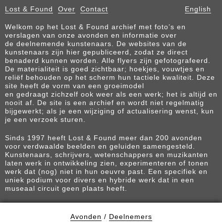
Lost & Found
Over
Contact
English
Welkom op het Lost & Found archief met foto’s en
verslagen van onze avonden en informatie over
de deelnemende kunstenaars. De websites van de
kunstenaars zijn hier gepubliceerd, zodat ze direct
benaderd kunnen worden. Alle flyers zijn gefotografeerd.
De materialiteit is goed zichtbaar; hoekjes, vouwtjes en
reliëf behouden op het scherm hun tactiele kwaliteit. Deze
site heeft de vorm van een groeimodel
en gedraagt zichzelf ook weer als een werk; het is altijd en
nooit af. De site is een archief en wordt niet regelmatig
bijgewerkt; als je een wijziging of actualisering wenst, kun
je een verzoek sturen.
Sinds 1997 heeft Lost & Found meer dan 200 avonden
voor verdwaalde beelden en geluiden samengesteld.
Kunstenaars, schrijvers, wetenschappers en muzikanten
laten werk in ontwikkeling zien, experimenteren of tonen
werk dat (nog) niet in hun oeuvre past. Een specifiek en
uniek podium voor divers en hybride werk dat in een
museaal circuit geen plaats heeft.
Avonden
/
Deelnemers