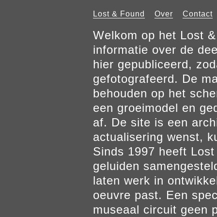
Lost & Found
Over
Contact
Welkom op het Lost & 
informatie over de de
hier gepubliceerd, zod
gefotografeerd. De mat
behouden op het scher
een groeimodel en gedr
af. De site is een arch
actualisering wenst, k
Sinds 1997 heeft Los
geluiden samengesteld
laten werk in ontwikke
oeuvre past. Een spec
museaal circuit geen p