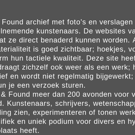
Found archief met foto’s en verslage
elnemende kunstenaars. De websites va
at ze direct benaderd kunnen worden. Al
erialiteit is goed zichtbaar; hoekjes, v
m hun tactiele kwaliteit. Deze site hee
aagt zichzelf ook weer als een werk; he
ief en wordt niet regelmatig bijgewerkt; 
un je een verzoek sturen.
t & Found meer dan 200 avonden voor 
. Kunstenaars, schrijvers, wetenscha
ling zien, experimenteren of tonen werk
ifiek en uniek podium voor divers en hy
laats heeft.