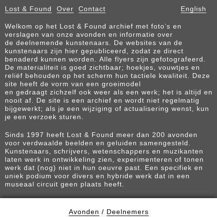
Lost & Found
Over
Contact
English
Welkom op het Lost & Found archief met foto’s en
verslagen van onze avonden en informatie over
de deelnemende kunstenaars. De websites van de
kunstenaars zijn hier gepubliceerd, zodat ze direct
benaderd kunnen worden. Alle flyers zijn gefotografeerd.
De materialiteit is goed zichtbaar; hoekjes, vouwtjes en
reliëf behouden op het scherm hun tactiele kwaliteit. Deze
site heeft de vorm van een groeimodel
en gedraagt zichzelf ook weer als een werk; het is altijd en
nooit af. De site is een archief en wordt niet regelmatig
bijgewerkt; als je een wijziging of actualisering wenst, kun
je een verzoek sturen.
Sinds 1997 heeft Lost & Found meer dan 200 avonden
voor verdwaalde beelden en geluiden samengesteld.
Kunstenaars, schrijvers, wetenschappers en muzikanten
laten werk in ontwikkeling zien, experimenteren of tonen
werk dat (nog) niet in hun oeuvre past. Een specifiek en
uniek podium voor divers en hybride werk dat in een
museaal circuit geen plaats heeft.
Avonden
/
Deelnemers