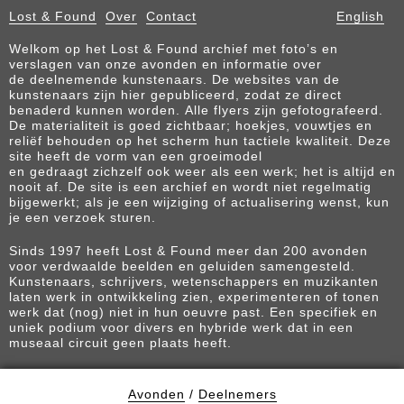
Lost & Found
Over
Contact
English
Welkom op het Lost & Found archief met foto’s en
verslagen van onze avonden en informatie over
de deelnemende kunstenaars. De websites van de
kunstenaars zijn hier gepubliceerd, zodat ze direct
benaderd kunnen worden. Alle flyers zijn gefotografeerd.
De materialiteit is goed zichtbaar; hoekjes, vouwtjes en
reliëf behouden op het scherm hun tactiele kwaliteit. Deze
site heeft de vorm van een groeimodel
en gedraagt zichzelf ook weer als een werk; het is altijd en
nooit af. De site is een archief en wordt niet regelmatig
bijgewerkt; als je een wijziging of actualisering wenst, kun
je een verzoek sturen.
Sinds 1997 heeft Lost & Found meer dan 200 avonden
voor verdwaalde beelden en geluiden samengesteld.
Kunstenaars, schrijvers, wetenschappers en muzikanten
laten werk in ontwikkeling zien, experimenteren of tonen
werk dat (nog) niet in hun oeuvre past. Een specifiek en
uniek podium voor divers en hybride werk dat in een
museaal circuit geen plaats heeft.
Avonden
/
Deelnemers