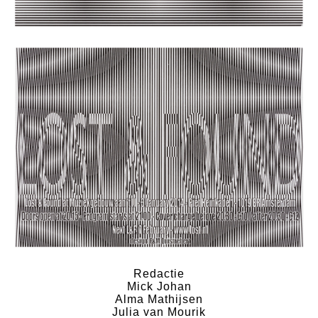
Redactie
Mick Johan
Alma Mathijsen
Julia van Mourik