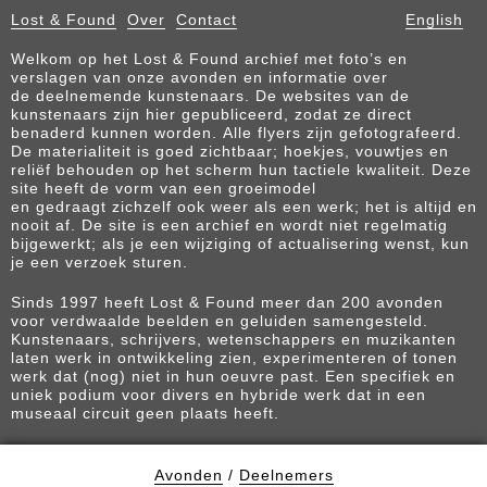
Lost & Found
Over
Contact
English
Welkom op het Lost & Found archief met foto’s en
verslagen van onze avonden en informatie over
de deelnemende kunstenaars. De websites van de
kunstenaars zijn hier gepubliceerd, zodat ze direct
benaderd kunnen worden. Alle flyers zijn gefotografeerd.
De materialiteit is goed zichtbaar; hoekjes, vouwtjes en
reliëf behouden op het scherm hun tactiele kwaliteit. Deze
site heeft de vorm van een groeimodel
en gedraagt zichzelf ook weer als een werk; het is altijd en
nooit af. De site is een archief en wordt niet regelmatig
bijgewerkt; als je een wijziging of actualisering wenst, kun
je een verzoek sturen.
Sinds 1997 heeft Lost & Found meer dan 200 avonden
voor verdwaalde beelden en geluiden samengesteld.
Kunstenaars, schrijvers, wetenschappers en muzikanten
laten werk in ontwikkeling zien, experimenteren of tonen
werk dat (nog) niet in hun oeuvre past. Een specifiek en
uniek podium voor divers en hybride werk dat in een
museaal circuit geen plaats heeft.
Avonden
/
Deelnemers