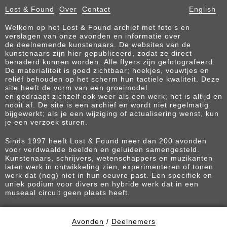
Lost & Found
Over
Contact
English
Welkom op het Lost & Found archief met foto’s en
verslagen van onze avonden en informatie over
de deelnemende kunstenaars. De websites van de
kunstenaars zijn hier gepubliceerd, zodat ze direct
benaderd kunnen worden. Alle flyers zijn gefotografeerd.
De materialiteit is goed zichtbaar; hoekjes, vouwtjes en
reliëf behouden op het scherm hun tactiele kwaliteit. Deze
site heeft de vorm van een groeimodel
en gedraagt zichzelf ook weer als een werk; het is altijd en
nooit af. De site is een archief en wordt niet regelmatig
bijgewerkt; als je een wijziging of actualisering wenst, kun
je een verzoek sturen.
Sinds 1997 heeft Lost & Found meer dan 200 avonden
voor verdwaalde beelden en geluiden samengesteld.
Kunstenaars, schrijvers, wetenschappers en muzikanten
laten werk in ontwikkeling zien, experimenteren of tonen
werk dat (nog) niet in hun oeuvre past. Een specifiek en
uniek podium voor divers en hybride werk dat in een
museaal circuit geen plaats heeft.
Avonden
/
Deelnemers