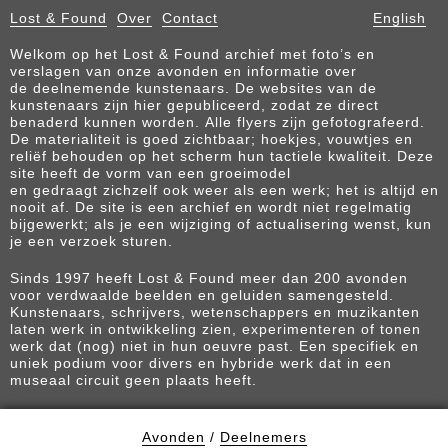
Lost & Found
Over
Contact
English
Welkom op het Lost & Found archief met foto’s en
verslagen van onze avonden en informatie over
de deelnemende kunstenaars. De websites van de
kunstenaars zijn hier gepubliceerd, zodat ze direct
benaderd kunnen worden. Alle flyers zijn gefotografeerd.
De materialiteit is goed zichtbaar; hoekjes, vouwtjes en
reliëf behouden op het scherm hun tactiele kwaliteit. Deze
site heeft de vorm van een groeimodel
en gedraagt zichzelf ook weer als een werk; het is altijd en
nooit af. De site is een archief en wordt niet regelmatig
bijgewerkt; als je een wijziging of actualisering wenst, kun
je een verzoek sturen.
Sinds 1997 heeft Lost & Found meer dan 200 avonden
voor verdwaalde beelden en geluiden samengesteld.
Kunstenaars, schrijvers, wetenschappers en muzikanten
laten werk in ontwikkeling zien, experimenteren of tonen
werk dat (nog) niet in hun oeuvre past. Een specifiek en
uniek podium voor divers en hybride werk dat in een
museaal circuit geen plaats heeft.
Avonden
/
Deelnemers