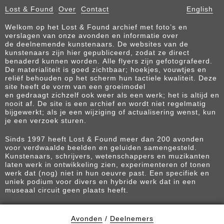
Lost & Found
Over
Contact
English
Welkom op het Lost & Found archief met foto’s en
verslagen van onze avonden en informatie over
de deelnemende kunstenaars. De websites van de
kunstenaars zijn hier gepubliceerd, zodat ze direct
benaderd kunnen worden. Alle flyers zijn gefotografeerd.
De materialiteit is goed zichtbaar; hoekjes, vouwtjes en
reliëf behouden op het scherm hun tactiele kwaliteit. Deze
site heeft de vorm van een groeimodel
en gedraagt zichzelf ook weer als een werk; het is altijd en
nooit af. De site is een archief en wordt niet regelmatig
bijgewerkt; als je een wijziging of actualisering wenst, kun
je een verzoek sturen.
Sinds 1997 heeft Lost & Found meer dan 200 avonden
voor verdwaalde beelden en geluiden samengesteld.
Kunstenaars, schrijvers, wetenschappers en muzikanten
laten werk in ontwikkeling zien, experimenteren of tonen
werk dat (nog) niet in hun oeuvre past. Een specifiek en
uniek podium voor divers en hybride werk dat in een
museaal circuit geen plaats heeft.
Avonden
/
Deelnemers