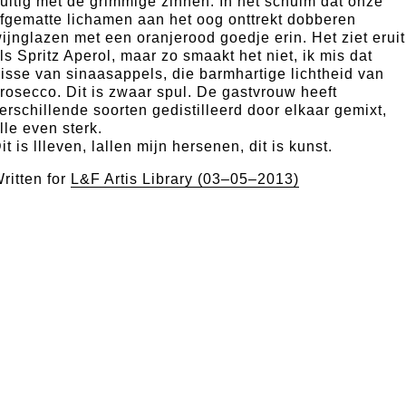
uitig met de grimmige zinnen. In het schuim dat onze
fgematte lichamen aan het oog onttrekt dobberen
ijnglazen met een oranjerood goedje erin. Het ziet eruit
ls Spritz Aperol, maar zo smaakt het niet, ik mis dat
risse van sinaasappels, die barmhartige lichtheid van
rosecco. Dit is zwaar spul. De gastvrouw heeft
erschillende soorten gedistilleerd door elkaar gemixt,
lle even sterk.
it is llleven, lallen mijn hersenen, dit is kunst.
ritten for
L&F Artis Library (03–05–2013)