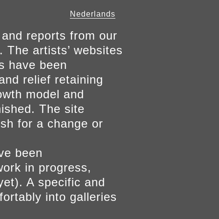
Nederlands
 and reports from our
. The artists’ websites
ers have been
and relief retaining
growth model and
nished. The site
ish for a change or
ave been
work in progress,
yet). A specific and
ortably into galleries