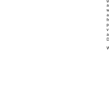
g
a
w
a
f
p
v
a
D
W