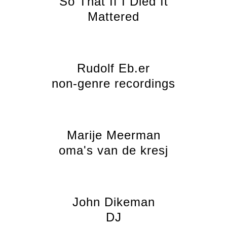
So That If I Died It
Mattered
Rudolf Eb.er
non-genre recordings
Marije Meerman
oma's van de kresj
John Dikeman
DJ