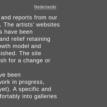
Nederlands
 and reports from our
. The artists’ websites
ers have been
and relief retaining
growth model and
nished. The site
ish for a change or
ave been
work in progress,
yet). A specific and
ortably into galleries