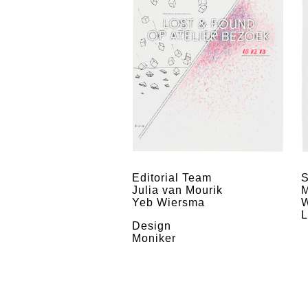
Editorial Team
S
Julia van Mourik
M
Yeb Wiersma
W
L
Design
Moniker