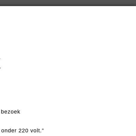
k
r bezoek
 onder 220 volt.”