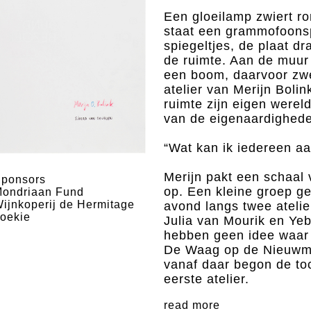
Een gloeilamp zwiert ron
staat een grammofoonsp
spiegeltjes, de plaat dr
de ruimte. Aan de muur
een boom, daarvoor zwee
atelier van Merijn Bolin
ruimte zijn eigen wereld
van de eigenaardighed
“Wat kan ik iedereen a
Merijn pakt een schaal
ponsors
op. Een kleine groep 
ondriaan Fund
ijnkoperij de Hermitage
avond langs twee atelie
oekie
Julia van Mourik en Y
hebben geen idee waar 
De Waag op de Nieuwma
vanaf daar begon de to
eerste atelier.
read more