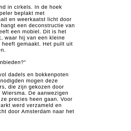
d in cirkels. In de hoek
eler beplakt met
aait en weerkaatst licht door
 hangt een deconstructie van
ft een mobiel. Dit is het
k, waar hij van een kleine
 heeft gemaakt. Het puilt uit
en.
anbieden?”
 vol dadels en bokkenpoten
genodigden mogen deze
rs, die zijn gekozen door
eb Wiersma. De aanwezigen
ze precies heen gaan. Voor
rkt werd verzameld en
cht door Amsterdam naar het