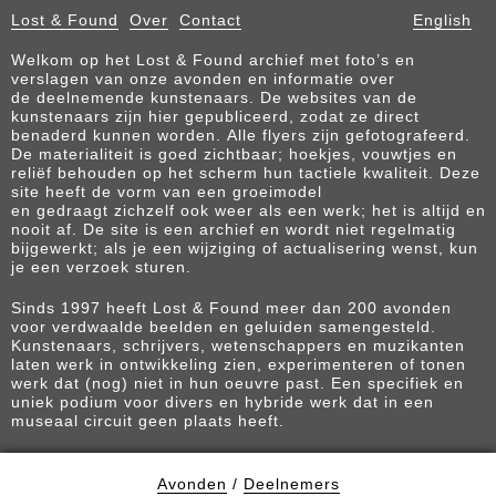
Lost & Found
Over
Contact
English
Welkom op het Lost & Found archief met foto’s en
verslagen van onze avonden en informatie over
de deelnemende kunstenaars. De websites van de
kunstenaars zijn hier gepubliceerd, zodat ze direct
benaderd kunnen worden. Alle flyers zijn gefotografeerd.
De materialiteit is goed zichtbaar; hoekjes, vouwtjes en
reliëf behouden op het scherm hun tactiele kwaliteit. Deze
site heeft de vorm van een groeimodel
en gedraagt zichzelf ook weer als een werk; het is altijd en
nooit af. De site is een archief en wordt niet regelmatig
bijgewerkt; als je een wijziging of actualisering wenst, kun
je een verzoek sturen.
Sinds 1997 heeft Lost & Found meer dan 200 avonden
voor verdwaalde beelden en geluiden samengesteld.
Kunstenaars, schrijvers, wetenschappers en muzikanten
laten werk in ontwikkeling zien, experimenteren of tonen
werk dat (nog) niet in hun oeuvre past. Een specifiek en
uniek podium voor divers en hybride werk dat in een
museaal circuit geen plaats heeft.
Avonden
/
Deelnemers