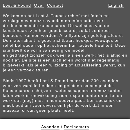
Lost & Found
Over
Contact
English
Welkom op het Lost & Found archief met foto’s en
verslagen van onze avonden en informatie over
de deelnemende kunstenaars. De websites van de
kunstenaars zijn hier gepubliceerd, zodat ze direct
benaderd kunnen worden. Alle flyers zijn gefotografeerd.
De materialiteit is goed zichtbaar; hoekjes, vouwtjes en
reliëf behouden op het scherm hun tactiele kwaliteit. Deze
site heeft de vorm van een groeimodel
en gedraagt zichzelf ook weer als een werk; het is altijd en
nooit af. De site is een archief en wordt niet regelmatig
bijgewerkt; als je een wijziging of actualisering wenst, kun
je een verzoek sturen.
Sinds 1997 heeft Lost & Found meer dan 200 avonden
voor verdwaalde beelden en geluiden samengesteld.
Kunstenaars, schrijvers, wetenschappers en muzikanten
laten werk in ontwikkeling zien, experimenteren of tonen
werk dat (nog) niet in hun oeuvre past. Een specifiek en
uniek podium voor divers en hybride werk dat in een
museaal circuit geen plaats heeft.
Avonden
/
Deelnemers