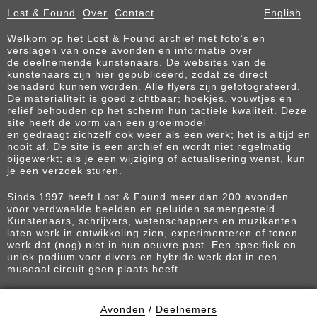
Lost & Found
Over
Contact
English
Welkom op het Lost & Found archief met foto’s en
verslagen van onze avonden en informatie over
de deelnemende kunstenaars. De websites van de
kunstenaars zijn hier gepubliceerd, zodat ze direct
benaderd kunnen worden. Alle flyers zijn gefotografeerd.
De materialiteit is goed zichtbaar; hoekjes, vouwtjes en
reliëf behouden op het scherm hun tactiele kwaliteit. Deze
site heeft de vorm van een groeimodel
en gedraagt zichzelf ook weer als een werk; het is altijd en
nooit af. De site is een archief en wordt niet regelmatig
bijgewerkt; als je een wijziging of actualisering wenst, kun
je een verzoek sturen.
Sinds 1997 heeft Lost & Found meer dan 200 avonden
voor verdwaalde beelden en geluiden samengesteld.
Kunstenaars, schrijvers, wetenschappers en muzikanten
laten werk in ontwikkeling zien, experimenteren of tonen
werk dat (nog) niet in hun oeuvre past. Een specifiek en
uniek podium voor divers en hybride werk dat in een
museaal circuit geen plaats heeft.
Avonden
/
Deelnemers