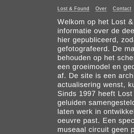
Lost & Found
Over
Contact
Welkom op het Lost & 
informatie over de de
hier gepubliceerd, zod
gefotografeerd. De mat
behouden op het scher
een groeimodel en gedr
af. De site is een arch
actualisering wenst, k
Sinds 1997 heeft Los
geluiden samengesteld
laten werk in ontwikke
oeuvre past. Een spec
museaal circuit geen p