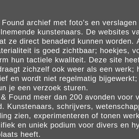
Found archief met foto’s en verslage
elnemende kunstenaars. De websites va
at ze direct benaderd kunnen worden. Al
erialiteit is goed zichtbaar; hoekjes, v
m hun tactiele kwaliteit. Deze site hee
aagt zichzelf ook weer als een werk; he
ief en wordt niet regelmatig bijgewerkt; 
un je een verzoek sturen.
t & Found meer dan 200 avonden voor 
. Kunstenaars, schrijvers, wetenscha
ling zien, experimenteren of tonen werk
ifiek en uniek podium voor divers en hy
laats heeft.