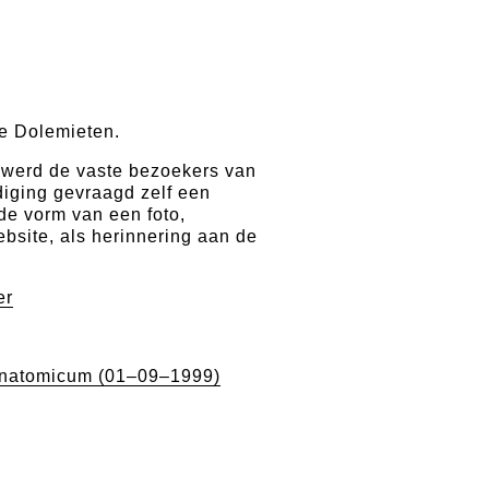
e Dolemieten.
 werd de vaste bezoekers van
diging gevraagd zelf een
de vorm van een foto,
website, als herinnering aan de
.
er
natomicum (01–09–1999)