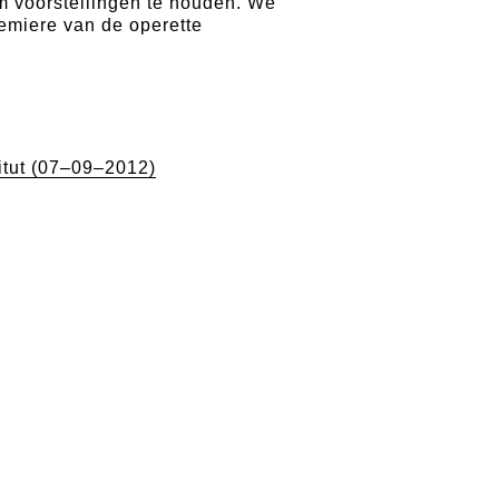
m voorstellingen te houden. We
emiere van de operette
itut (07–09–2012)