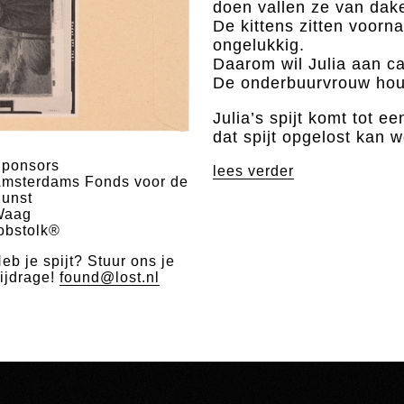
doen vallen ze van dak
De kittens zitten voorn
ongelukkig.
Daarom wil Julia aan c
De onderbuurvrouw hou
Julia’s spijt komt tot 
dat spijt opgelost kan 
ponsors
lees verder
msterdams Fonds voor de
unst
Waag
obstolk®
eb je spijt? Stuur ons je
ijdrage!
found@lost.nl