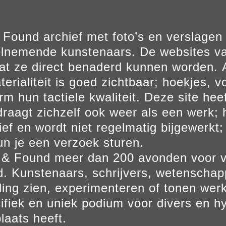
Found archief met foto’s en verslage
elnemende kunstenaars. De websites va
at ze direct benaderd kunnen worden. Al
erialiteit is goed zichtbaar; hoekjes, v
m hun tactiele kwaliteit. Deze site hee
aagt zichzelf ook weer als een werk; he
ief en wordt niet regelmatig bijgewerkt; 
un je een verzoek sturen.
t & Found meer dan 200 avonden voor 
. Kunstenaars, schrijvers, wetenscha
ling zien, experimenteren of tonen werk
ifiek en uniek podium voor divers en hy
laats heeft.