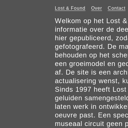
Lost & Found
Over
Contact
Welkom op het Lost & 
informatie over de de
hier gepubliceerd, zod
gefotografeerd. De mat
behouden op het scher
een groeimodel en gedr
af. De site is een arch
actualisering wenst, k
Sinds 1997 heeft Los
geluiden samengesteld
laten werk in ontwikke
oeuvre past. Een spec
museaal circuit geen p