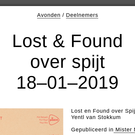
Avonden
/
Deelnemers
Lost & Found
over spijt
18–01–2019
Lost en Found over Spij
Yentl van Stokkum
Gepubliceerd in
Mister 