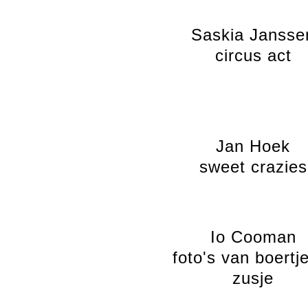
Saskia Jansse
circus act
Jan Hoek
sweet crazies
Io Cooman
foto's van boertj
zusje