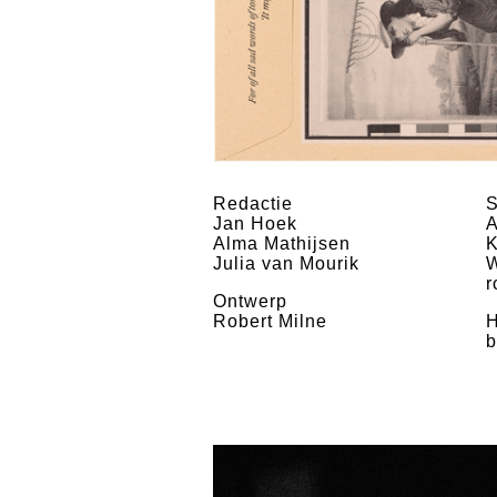
Redactie
S
Jan Hoek
A
Alma Mathijsen
K
Julia van Mourik
r
Ontwerp
Robert Milne
H
b