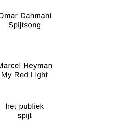
Omar Dahmani
Spijtsong
Marcel Heyman
My Red Light
het publiek
spijt