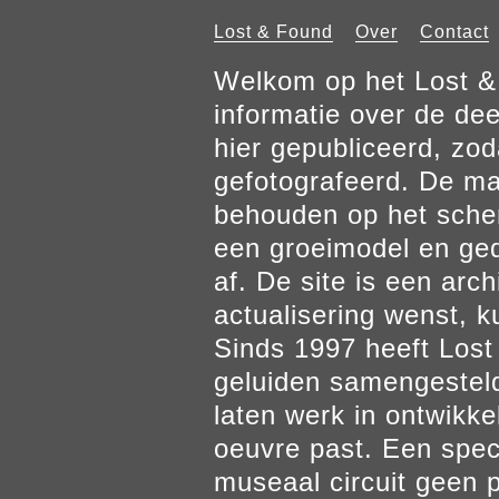
Lost & Found
Over
Contact
Welkom op het Lost & 
informatie over de de
hier gepubliceerd, zod
gefotografeerd. De mat
behouden op het scher
een groeimodel en gedr
af. De site is een arch
actualisering wenst, k
Sinds 1997 heeft Los
geluiden samengesteld
laten werk in ontwikke
oeuvre past. Een spec
museaal circuit geen p