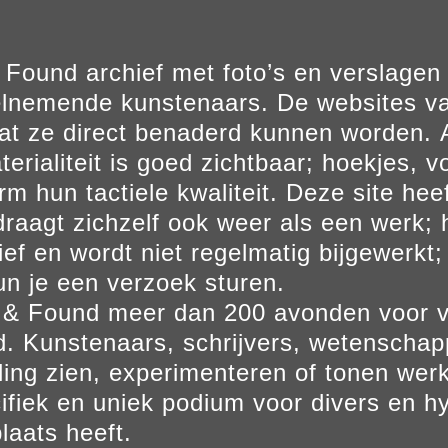
Found archief met foto’s en verslage
elnemende kunstenaars. De websites va
at ze direct benaderd kunnen worden. Al
erialiteit is goed zichtbaar; hoekjes, v
m hun tactiele kwaliteit. Deze site hee
aagt zichzelf ook weer als een werk; he
ief en wordt niet regelmatig bijgewerkt; 
un je een verzoek sturen.
t & Found meer dan 200 avonden voor 
. Kunstenaars, schrijvers, wetenscha
ling zien, experimenteren of tonen werk
ifiek en uniek podium voor divers en hy
laats heeft.