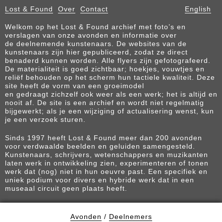
Lost & Found
Over
Contact
English
Welkom op het Lost & Found archief met foto’s en
verslagen van onze avonden en informatie over
de deelnemende kunstenaars. De websites van de
kunstenaars zijn hier gepubliceerd, zodat ze direct
benaderd kunnen worden. Alle flyers zijn gefotografeerd.
De materialiteit is goed zichtbaar; hoekjes, vouwtjes en
reliëf behouden op het scherm hun tactiele kwaliteit. Deze
site heeft de vorm van een groeimodel
en gedraagt zichzelf ook weer als een werk; het is altijd en
nooit af. De site is een archief en wordt niet regelmatig
bijgewerkt; als je een wijziging of actualisering wenst, kun
je een verzoek sturen.
Sinds 1997 heeft Lost & Found meer dan 200 avonden
voor verdwaalde beelden en geluiden samengesteld.
Kunstenaars, schrijvers, wetenschappers en muzikanten
laten werk in ontwikkeling zien, experimenteren of tonen
werk dat (nog) niet in hun oeuvre past. Een specifiek en
uniek podium voor divers en hybride werk dat in een
museaal circuit geen plaats heeft.
Avonden
/
Deelnemers