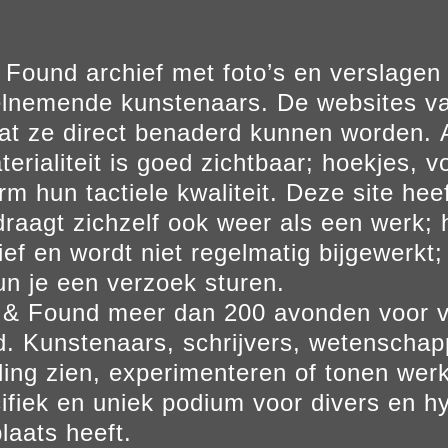
Found archief met foto’s en verslage
elnemende kunstenaars. De websites va
at ze direct benaderd kunnen worden. Al
erialiteit is goed zichtbaar; hoekjes, v
m hun tactiele kwaliteit. Deze site hee
aagt zichzelf ook weer als een werk; he
ief en wordt niet regelmatig bijgewerkt; 
un je een verzoek sturen.
t & Found meer dan 200 avonden voor 
. Kunstenaars, schrijvers, wetenscha
ling zien, experimenteren of tonen werk
ifiek en uniek podium voor divers en hy
laats heeft.