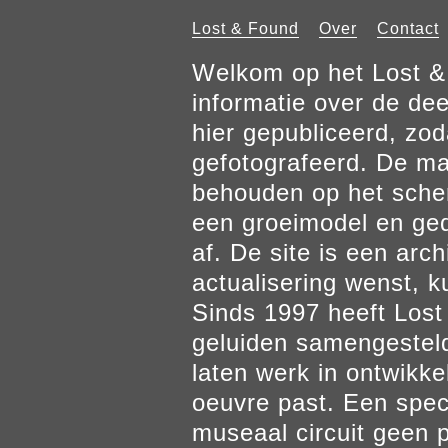
Lost & Found
Over
Contact
Welkom op het Lost & 
informatie over de de
hier gepubliceerd, zod
gefotografeerd. De mat
behouden op het scher
een groeimodel en gedr
af. De site is een arch
actualisering wenst, k
Sinds 1997 heeft Los
geluiden samengesteld
laten werk in ontwikke
oeuvre past. Een spec
museaal circuit geen p